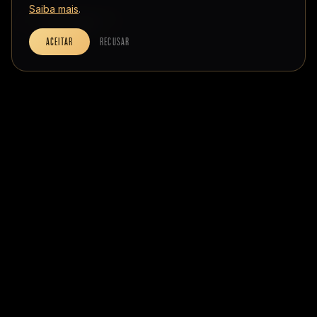
Saiba mais
.
VOTE AGORA!
ACEITAR
RECUSAR
9
EDIÇÕES 2017–2025
+200
TROFÉUS ENTREGUES